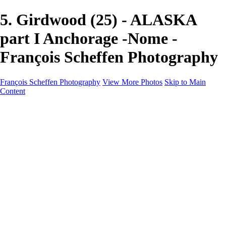
5. Girdwood (25) - ALASKA
part I Anchorage -Nome -
François Scheffen Photography
François Scheffen Photography
View More Photos
Skip to Main
Content
François Scheffen Photography
Home
Gallery
Gallery
ESPAÑA - Paisajes de Andalucía
AUSTRALIA
ESPAÑA - Andalucía - Valle del Genal-Serranía de
Ronda
FAR EAST
ARGENTINA & CHILE
ESPAÑA - Andalucía - Río Tinto
SOUTH AFRICA
NORWAY - South