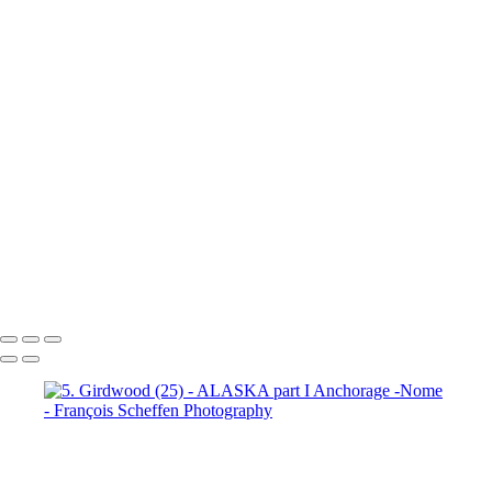
7. Prince William Sound (2)
7. Prince William Sound (3)
7. Prince William Sound (4)
7. Prince William Sound (5)
7. Prince William Sound (6)
7. Prince William Sound (7)
7. Prince William Sound (8)
8. Nome (1)
8. Nome (2)
8.
Nome (3)
8. Nome (4)
8. Nome (5)
8. Nome (6)
8. Nome (7)
8.
Nome (8)
8. Nome (9)
8. Nome (10)
8. Nome Richard R.I.P. my
friend (11)
François Scheffen Photography
Copyright © 2020 François