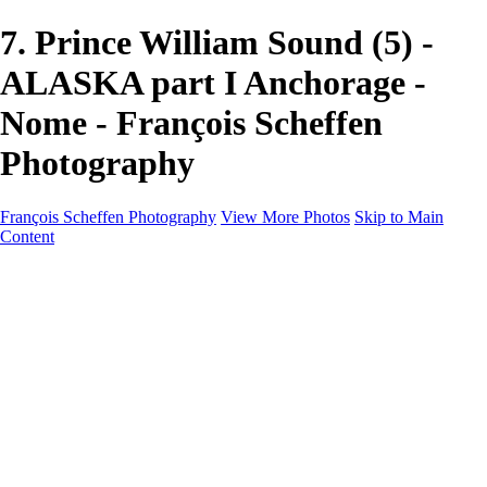
7. Prince William Sound (5) -
ALASKA part I Anchorage -
Nome - François Scheffen
Photography
François Scheffen Photography
View More Photos
Skip to Main
Content
François Scheffen Photography
Home
Gallery
Gallery
ESPAÑA - Paisajes de Andalucía
AUSTRALIA
ESPAÑA - Andalucía - Valle del Genal-Serranía de
Ronda
FAR EAST
ARGENTINA & CHILE
ESPAÑA - Andalucía - Río Tinto