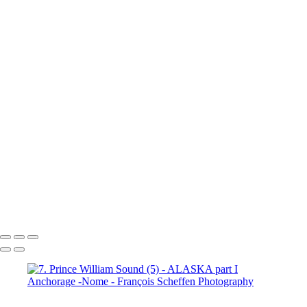
6. Katmai National Park (12)
7. Prince William Sound (1)
7. Prince William Sound (2)
7. Prince William Sound (3)
7. Prince William Sound (4)
7. Prince William Sound (5)
7. Prince William Sound (6)
7. Prince William Sound (7)
7. Prince William Sound (8)
8. Nome (1)
8. Nome (2)
8.
Nome (3)
8. Nome (4)
8. Nome (5)
8. Nome (6)
8. Nome (7)
8.
Nome (8)
8. Nome (9)
8. Nome (10)
8. Nome Richard R.I.P. my
friend (11)
François Scheffen Photography
Copyright © 2020 François