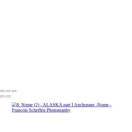
7. Prince William Sound (2)
7. Prince William Sound (3)
7. Prince William Sound (4)
7. Prince William Sound (5)
7. Prince William Sound (6)
7. Prince William Sound (7)
7. Prince William Sound (8)
8. Nome (1)
8. Nome (2)
8.
Nome (3)
8. Nome (4)
8. Nome (5)
8. Nome (6)
8. Nome (7)
8.
Nome (8)
8. Nome (9)
8. Nome (10)
8. Nome Richard R.I.P. my
friend (11)
François Scheffen Photography
Copyright © 2020 François