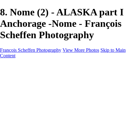
8. Nome (2) - ALASKA part I
Anchorage -Nome - François
Scheffen Photography
François Scheffen Photography
View More Photos
Skip to Main
Content
François Scheffen Photography
Home
Gallery
Gallery
ESPAÑA - Paisajes de Andalucía
AUSTRALIA
ESPAÑA - Andalucía - Valle del Genal-Serranía de
Ronda
FAR EAST
ARGENTINA & CHILE
ESPAÑA - Andalucía - Río Tinto
SOUTH AFRICA
NORWAY - South