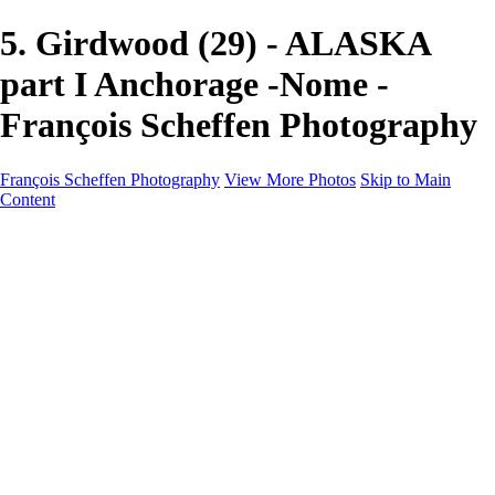
5. Girdwood (29) - ALASKA
part I Anchorage -Nome -
François Scheffen Photography
François Scheffen Photography
View More Photos
Skip to Main
Content
François Scheffen Photography
Home
Gallery
Gallery
ESPAÑA - Paisajes de Andalucía
AUSTRALIA
ESPAÑA - Andalucía - Valle del Genal-Serranía de
Ronda
FAR EAST
ARGENTINA & CHILE
ESPAÑA - Andalucía - Río Tinto
SOUTH AFRICA
NORWAY - South