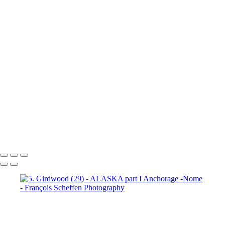
7. Prince William Sound (2)
7. Prince William Sound (3)
7. Prince William Sound (4)
7. Prince William Sound (5)
7. Prince William Sound (6)
7. Prince William Sound (7)
7. Prince William Sound (8)
8. Nome (1)
8. Nome (2)
8.
Nome (3)
8. Nome (4)
8. Nome (5)
8. Nome (6)
8. Nome (7)
8.
Nome (8)
8. Nome (9)
8. Nome (10)
8. Nome Richard R.I.P. my
friend (11)
François Scheffen Photography
Copyright © 2020 François