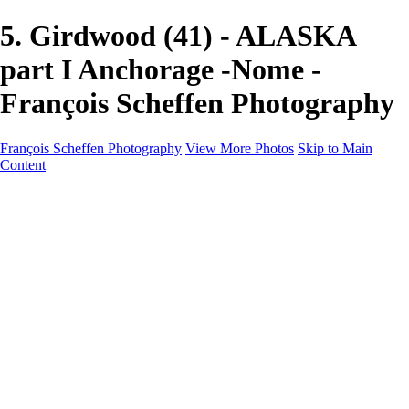
5. Girdwood (41) - ALASKA
part I Anchorage -Nome -
François Scheffen Photography
François Scheffen Photography
View More Photos
Skip to Main
Content
François Scheffen Photography
Home
Gallery
Gallery
ESPAÑA - Paisajes de Andalucía
AUSTRALIA
ESPAÑA - Andalucía - Valle del Genal-Serranía de
Ronda
FAR EAST
ARGENTINA & CHILE
ESPAÑA - Andalucía - Río Tinto
SOUTH AFRICA
NORWAY - South