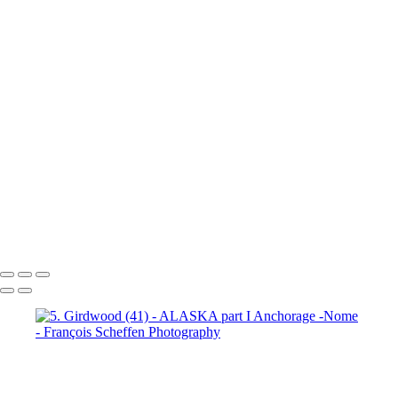
7. Prince William Sound (2)
7. Prince William Sound (3)
7. Prince William Sound (4)
7. Prince William Sound (5)
7. Prince William Sound (6)
7. Prince William Sound (7)
7. Prince William Sound (8)
8. Nome (1)
8. Nome (2)
8.
Nome (3)
8. Nome (4)
8. Nome (5)
8. Nome (6)
8. Nome (7)
8.
Nome (8)
8. Nome (9)
8. Nome (10)
8. Nome Richard R.I.P. my
friend (11)
François Scheffen Photography
Copyright © 2020 François