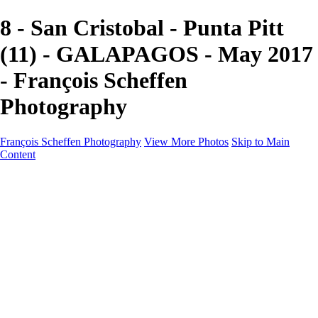
8 - San Cristobal - Punta Pitt
(11) - GALAPAGOS - May 2017
- François Scheffen
Photography
François Scheffen Photography
View More Photos
Skip to Main
Content
François Scheffen Photography
Home
Gallery
Gallery
ESPAÑA - Paisajes de Andalucía
AUSTRALIA
ESPAÑA - Andalucía - Valle del Genal-Serranía de
Ronda
FAR EAST
ARGENTINA & CHILE
ESPAÑA - Andalucía - Río Tinto