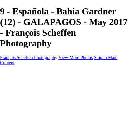
9 - Española - Bahía Gardner
(12) - GALAPAGOS - May 2017
- François Scheffen
Photography
François Scheffen Photography
View More Photos
Skip to Main
Content
François Scheffen Photography
Home
Gallery
Gallery
ESPAÑA - Paisajes de Andalucía
AUSTRALIA
ESPAÑA - Andalucía - Valle del Genal-Serranía de
Ronda
FAR EAST
ARGENTINA & CHILE
ESPAÑA - Andalucía - Río Tinto