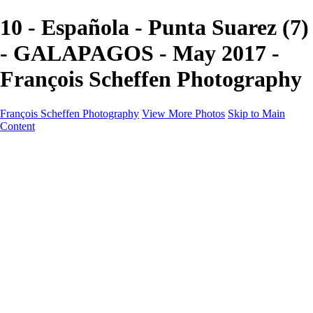
10 - Española - Punta Suarez (7)
- GALAPAGOS - May 2017 -
François Scheffen Photography
François Scheffen Photography
View More Photos
Skip to Main
Content
François Scheffen Photography
Home
Gallery
Gallery
ESPAÑA - Paisajes de Andalucía
AUSTRALIA
ESPAÑA - Andalucía - Valle del Genal-Serranía de
Ronda
FAR EAST
ARGENTINA & CHILE
ESPAÑA - Andalucía - Río Tinto
SOUTH AFRICA
NORWAY - South